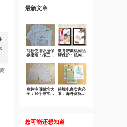
最新文章
注
板
商标使用证据保
教育培训机构品
存指南：撤三答
牌保护：机构名
辩不再发愁
称、课程品牌、
吉祥物商标全面
保护
品商
商标注册踩坑大
跨境电商卖家必
全：10个最常见
看：海外商标注
错误一次说清
册和国际品牌布
局
您可能还想知道