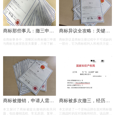
加得心应手。
商标那些事儿：撤三申请
商标异议全攻略：关键问
与无效宣告如何区分
题与实用解答
在商标事务中，清晰区分商标撤三申请
商标异议是商标注册过程中不可或缺的
与商标无效宣告至关重要，只有了解它
一部分，它为商标权利人和相关方提供
们的差异，才能在商标的使用、管理以
了表达异议的机会。本文将为您揭开商
及权利维护中做出正确的决策。希望以
标异议的神秘面纱，从申请流程到费用
上内容能帮助大家更好地理解这两个概
标准，从常见问题到成功率分析，全方
念，从而在商标相关事务中避免不必要
位解读商标异议的关键要点。无论您是
的损失和麻烦。
商标申请人还是潜在的异议人，本文都
将为您提供实用的参考和建议，助您在
商标保护的道路上更加得心应手。
商标被撤销，申请人需担
商标被多次撤三，经历答
责吗？一文读懂关键问题
辩、复审后商标仍然坚挺
本文探讨了商标被提出撤销的相关问
本文讲述了一个音响品牌在面对商标撤
题，包括撤销流程、常见原因、复审与
三挑战时的应对策略和经历。该品牌遭