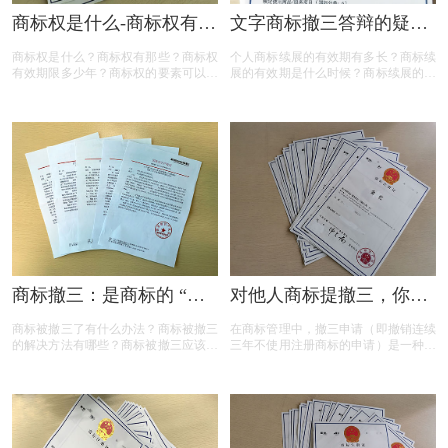
商标权是什么-商标权有哪
文字商标撤三答辩的疑问
些？
解答
商标权是什么？商标权有那些？商标权
个人商标续展的有效期有多长？商标续
有效期限多少年？商标权的要素可以有
展的有效期是什么时候？商标续展的费
哪些？商标权需要多少钱？今天三文商
用贵吗？商标续展有什么要注意？商标
标设计注册小文就给大家汇总一下，希
续展要注意什么内容？商标续展是指什
望对各位商标注册老板有帮助
么？商标续展的类型有哪些？商标续展
有什么种类？什么情况下需要进行商标
续展？商标续展的目的是什么？
商标撤三：是商标的 “夺
对他人商标提撤三，你真
命危机” 还是另有转机？
的准备充分了吗？
商标被撤三了有什么办法？商标被撤三
在商标管理中，撤三申请（即撤销连续
的解决方法有哪些？商标被撤三应该如
三年不使用注册商标的申请）是一种重
何应对？下面是小文整理出来的相关内
要的法律手段，旨在清理闲置商标，维
容，可以参考参考！
护商标资源的有效利用。然而，提出撤
三申请并非随意之举，申请人需要了解
相关要求、目的、法律依据以及可能面
临的失败原因。本文将为您详细解读撤
三申请的要点，帮助您在提出申请时更