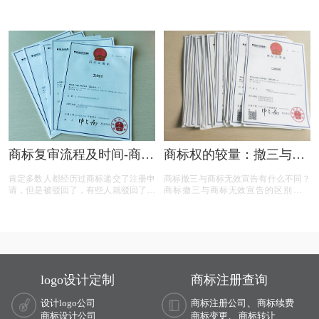
诉讼途径、对品牌和企业的危害，以及
遇了连续的撤三申请，在专业代理机构
原商标注册证书的法律效力，为商标权
的协助下，通过补充强有力的使用证
利人提供了全面的指导。
据，品牌在复审中取得胜利，维护了商
标权益。文章概述了商标撤三定义、答
辩、复审流程，以及如何通过有效的证
据和专业策略来保护商标不被撤销。
商标复审流程及时间-商标
商标权的较量：撤三与无
复审需要哪些材料？
效宣告，企业如何巧妙应
肯定多数人都经历过商标递交了注册申
商标撤三与商标无效宣告有什么不同？
对？
请，但是被驳回了，有些人就驳回了就
商标撤三与商标无效宣告的区别在哪
驳回了，但有些就觉得这个商标我那么
里？商标撤三与无效宣告有什么区别？
喜欢，对本公司发展又很重要，这样一
下面有小文整理一些与问题相关的资
来就想要做些什么来增加这个商标的通
料，希望能帮到您！
过率，这样的话就有商标复审这一流
程。
logo设计定制
商标注册查询
、
设计logo公司
商标注册公司
商标续费
、
商标设计公司
商标变更
商标转让