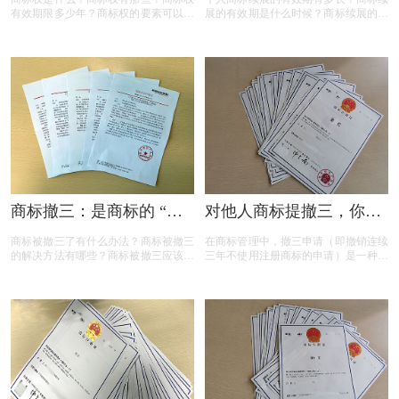
有效期限多少年？商标权的要素可以有
展的有效期是什么时候？商标续展的费
哪些？商标权需要多少钱？今天三文商
用贵吗？商标续展有什么要注意？商标
标设计注册小文就给大家汇总一下，希
续展要注意什么内容？商标续展是指什
望对各位商标注册老板有帮助
么？商标续展的类型有哪些？商标续展
有什么种类？什么情况下需要进行商标
续展？商标续展的目的是什么？
商标撤三：是商标的 “夺
对他人商标提撤三，你真
命危机” 还是另有转机？
的准备充分了吗？
商标被撤三了有什么办法？商标被撤三
在商标管理中，撤三申请（即撤销连续
的解决方法有哪些？商标被撤三应该如
三年不使用注册商标的申请）是一种重
何应对？下面是小文整理出来的相关内
要的法律手段，旨在清理闲置商标，维
容，可以参考参考！
护商标资源的有效利用。然而，提出撤
三申请并非随意之举，申请人需要了解
相关要求、目的、法律依据以及可能面
临的失败原因。本文将为您详细解读撤
三申请的要点，帮助您在提出申请时更
加得心应手。