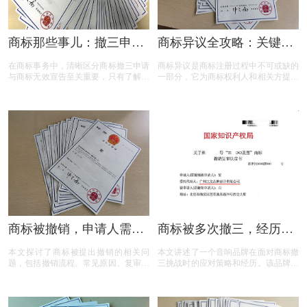
商标那些事儿：撤三申请
商标异议全攻略：关键问
与无效宣告如何区分
题与实用解答
在商标事务中，清晰区分商标撤三申请
商标异议是商标注册过程中不可或缺的
与商标无效宣告至关重要，只有了解它
一部分，它为商标权利人和相关方提供
们的差异，才能在商标的使用、管理以
了表达异议的机会。本文将为您揭开商
及权利维护中做出正确的决策。希望以
标异议的神秘面纱，从申请流程到费用
上内容能帮助大家更好地理解这两个概
标准，从常见问题到成功率分析，全方
念，从而在商标相关事务中避免不必要
位解读商标异议的关键要点。无论您是
的损失和麻烦。
商标申请人还是潜在的异议人，本文都
将为您提供实用的参考和建议，助您在
商标保护的道路上更加得心应手。
商标被撤销，申请人需担
商标被多次撤三，经历答
责吗？一文读懂关键问题
辩、复审后商标仍然坚挺
本文探讨了商标被提出撤销的相关问
本文讲述了一个音响品牌在面对商标撤
题，包括撤销流程、常见原因、复审与
三挑战时的应对策略和经历。该品牌遭
诉讼途径、对品牌和企业的危害，以及
遇了连续的撤三申请，在专业代理机构
原商标注册证书的法律效力，为商标权
的协助下，通过补充强有力的使用证
利人提供了全面的指导。
据，品牌在复审中取得胜利，维护了商