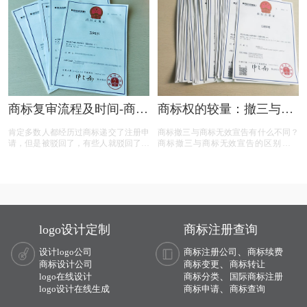
标权益。文章概述了商标撤三定义、答
辩、复审流程，以及如何通过有效的证
据和专业策略来保护商标不被撤销。
商标复审流程及时间-商标
商标权的较量：撤三与无
复审需要哪些材料？
效宣告，企业如何巧妙应
肯定多数人都经历过商标递交了注册申
商标撤三与商标无效宣告有什么不同？
对？
请，但是被驳回了，有些人就驳回了就
商标撤三与商标无效宣告的区别在哪
驳回了，但有些就觉得这个商标我那么
里？商标撤三与无效宣告有什么区别？
喜欢，对本公司发展又很重要，这样一
下面有小文整理一些与问题相关的资
来就想要做些什么来增加这个商标的通
料，希望能帮到您！
过率，这样的话就有商标复审这一流
程。
logo设计定制
商标注册查询
、
设计logo公司
商标注册公司
商标续费
、
商标设计公司
商标变更
商标转让
、
logo在线设计
商标分类
国际商标注册
、
logo设计在线生成
商标申请
商标查询