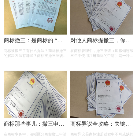
商标撤三：是商标的 “夺
对他人商标提撤三，你真
命危机” 还是另有转机？
的准备充分了吗？
商标被撤三了有什么办法？商标被撤三
在商标管理中，撤三申请（即撤销连续
的解决方法有哪些？商标被撤三应该如
三年不使用注册商标的申请）是一种重
何应对？下面是小文整理出来的相关内
要的法律手段，旨在清理闲置商标，维
容，可以参考参考！
护商标资源的有效利用。然而，提出撤
三申请并非随意之举，申请人需要了解
相关要求、目的、法律依据以及可能面
临的失败原因。本文将为您详细解读撤
三申请的要点，帮助您在提出申请时更
加得心应手。
商标那些事儿：撤三申请
商标异议全攻略：关键问
与无效宣告如何区分
题与实用解答
在商标事务中，清晰区分商标撤三申请
商标异议是商标注册过程中不可或缺的