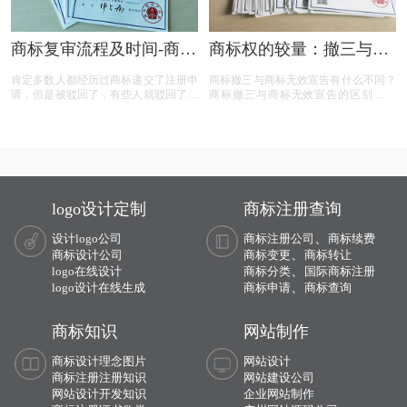
商标复审流程及时间-商标
商标权的较量：撤三与无
复审需要哪些材料？
效宣告，企业如何巧妙应
肯定多数人都经历过商标递交了注册申
商标撤三与商标无效宣告有什么不同？
对？
请，但是被驳回了，有些人就驳回了就
商标撤三与商标无效宣告的区别在哪
驳回了，但有些就觉得这个商标我那么
里？商标撤三与无效宣告有什么区别？
喜欢，对本公司发展又很重要，这样一
下面有小文整理一些与问题相关的资
来就想要做些什么来增加这个商标的通
料，希望能帮到您！
过率，这样的话就有商标复审这一流
程。
logo设计定制
商标注册查询
、
设计logo公司
商标注册公司
商标续费
、
商标设计公司
商标变更
商标转让
、
logo在线设计
商标分类
国际商标注册
、
logo设计在线生成
商标申请
商标查询
商标知识
网站制作
商标设计理念图片
网站设计
商标注册注册知识
网站建设公司
网站设计开发知识
企业网站制作