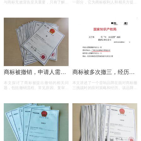
与商标无效宣告至关重要，只有了解它
一部分，它为商标权利人和相关方提供
们的差异，才能在商标的使用、管理以
了表达异议的机会。本文将为您揭开商
及权利维护中做出正确的决策。希望以
标异议的神秘面纱，从申请流程到费用
上内容能帮助大家更好地理解这两个概
标准，从常见问题到成功率分析，全方
念，从而在商标相关事务中避免不必要
位解读商标异议的关键要点。无论您是
的损失和麻烦。
商标申请人还是潜在的异议人，本文都
将为您提供实用的参考和建议，助您在
商标保护的道路上更加得心应手。
商标被撤销，申请人需担
商标被多次撤三，经历答
责吗？一文读懂关键问题
辩、复审后商标仍然坚挺
本文探讨了商标被提出撤销的相关问
本文讲述了一个音响品牌在面对商标撤
题，包括撤销流程、常见原因、复审与
三挑战时的应对策略和经历。该品牌遭
诉讼途径、对品牌和企业的危害，以及
遇了连续的撤三申请，在专业代理机构
原商标注册证书的法律效力，为商标权
的协助下，通过补充强有力的使用证
利人提供了全面的指导。
据，品牌在复审中取得胜利，维护了商
标权益。文章概述了商标撤三定义、答
辩、复审流程，以及如何通过有效的证
据和专业策略来保护商标不被撤销。