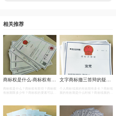
相关推荐
商标权是什么-商标权有哪
文字商标撤三答辩的疑问
些？
解答
商标权是什么？商标权有那些？商标权
个人商标续展的有效期有多长？商标续
有效期限多少年？商标权的要素可以有
展的有效期是什么时候？商标续展的费
哪些？商标权需要多少钱？今天三文商
用贵吗？商标续展有什么要注意？商标
标设计注册小文就给大家汇总一下，希
续展要注意什么内容？商标续展是指什
望对各位商标注册老板有帮助
么？商标续展的类型有哪些？商标续展
有什么种类？什么情况下需要进行商标
续展？商标续展的目的是什么？