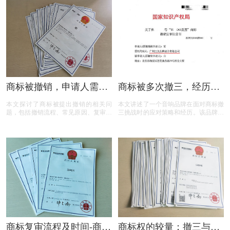
念，从而在商标相关事务中避免不必要
位解读商标异议的关键要点。无论您是
的损失和麻烦。
商标申请人还是潜在的异议人，本文都
将为您提供实用的参考和建议，助您在
商标保护的道路上更加得心应手。
商标被撤销，申请人需担
商标被多次撤三，经历答
责吗？一文读懂关键问题
辩、复审后商标仍然坚挺
本文探讨了商标被提出撤销的相关问
本文讲述了一个音响品牌在面对商标撤
题，包括撤销流程、常见原因、复审与
三挑战时的应对策略和经历。该品牌遭
诉讼途径、对品牌和企业的危害，以及
遇了连续的撤三申请，在专业代理机构
原商标注册证书的法律效力，为商标权
的协助下，通过补充强有力的使用证
利人提供了全面的指导。
据，品牌在复审中取得胜利，维护了商
标权益。文章概述了商标撤三定义、答
辩、复审流程，以及如何通过有效的证
据和专业策略来保护商标不被撤销。
商标复审流程及时间-商标
商标权的较量：撤三与无