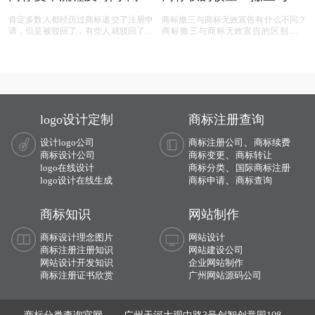
复审需要哪些材料？
效宣告，企业如何巧妙应
肯定多数人都经历过商标递交了注册申
商标撤三与商标无效宣告有什么不同？
对？
请，但是被驳回了，有些人就驳回了就
商标撤三与商标无效宣告的区别在哪
驳回了，但有些就觉得这个商标我那么
里？商标撤三与无效宣告有什么区别？
喜欢，对本公司发展又很重要，这样一
下面有小文整理一些与问题相关的资
来就想要做些什么来增加这个商标的通
料，希望能帮到您！
过率，这样的话就有商标复审这一流
程。
logo设计定制
商标注册查询
、
设计logo公司
商标注册公司
商标续费
、
商标设计公司
商标变更
商标转让
、
logo在线设计
商标分类
国际商标注册
、
logo设计在线生成
商标申请
商标查询
商标知识
网站制作
商标设计理念图片
网站设计
商标注册注册知识
网站建设公司
网站设计开发知识
企业网站制作
商标注册证书欣赏
广州网站源码公司