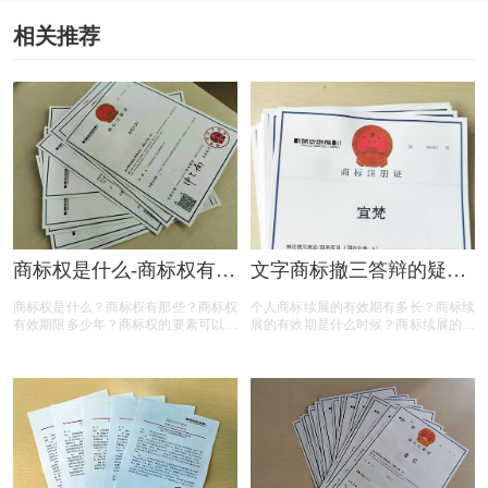
相关推荐
商标权是什么-商标权有哪
文字商标撤三答辩的疑问
些？
解答
商标权是什么？商标权有那些？商标权
个人商标续展的有效期有多长？商标续
有效期限多少年？商标权的要素可以有
展的有效期是什么时候？商标续展的费
哪些？商标权需要多少钱？今天三文商
用贵吗？商标续展有什么要注意？商标
标设计注册小文就给大家汇总一下，希
续展要注意什么内容？商标续展是指什
望对各位商标注册老板有帮助
么？商标续展的类型有哪些？商标续展
有什么种类？什么情况下需要进行商标
续展？商标续展的目的是什么？