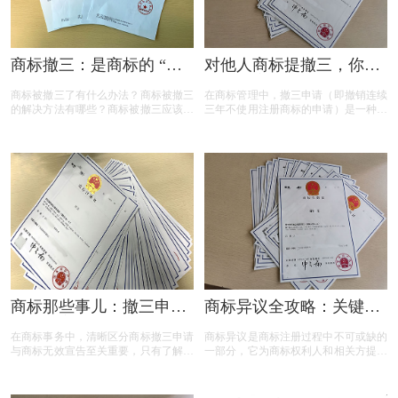
商标撤三：是商标的 “夺
对他人商标提撤三，你真
命危机” 还是另有转机？
的准备充分了吗？
商标被撤三了有什么办法？商标被撤三
在商标管理中，撤三申请（即撤销连续
的解决方法有哪些？商标被撤三应该如
三年不使用注册商标的申请）是一种重
何应对？下面是小文整理出来的相关内
要的法律手段，旨在清理闲置商标，维
容，可以参考参考！
护商标资源的有效利用。然而，提出撤
三申请并非随意之举，申请人需要了解
相关要求、目的、法律依据以及可能面
临的失败原因。本文将为您详细解读撤
三申请的要点，帮助您在提出申请时更
加得心应手。
商标那些事儿：撤三申请
商标异议全攻略：关键问
与无效宣告如何区分
题与实用解答
在商标事务中，清晰区分商标撤三申请
商标异议是商标注册过程中不可或缺的
与商标无效宣告至关重要，只有了解它
一部分，它为商标权利人和相关方提供
们的差异，才能在商标的使用、管理以
了表达异议的机会。本文将为您揭开商
及权利维护中做出正确的决策。希望以
标异议的神秘面纱，从申请流程到费用
上内容能帮助大家更好地理解这两个概
标准，从常见问题到成功率分析，全方