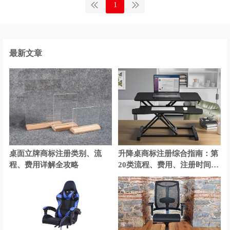
1
手表商标注册
摄影器材商标注册
调味品商标注册
糖果商标注册
玩具商标注册
卫生商标注册
最新文章
袜商标注册
文具商标注册
卫浴商标注册
橡胶商标注册
靴商标注册
香水商标注册
鞋商标注册
饮料商标注册
桌面立牌商标注册类别、流
升降桌商标注册综合指南：第
营养品商标注册
鱼商标注册
程、费用详解全攻略
20类流程、费用、注册时间、
所需资料、有效期
娱乐商标注册
医疗商标注册
运动商标注册
运动器材商标注册
衣物商标注册
医疗器械商标注册