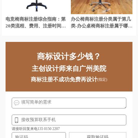
艺术商标注册
腌菜商标注册
电竞椅商标注册综合指南：第
办公椅商标注册分类属于第几
烟草商标注册
乐器商标注册
20类流程、费用、注册时间、
类-办公桌椅商标注册属于哪一
所需资料、有效期
类？
油漆商标注册
药品商标注册
仪表商标注册
眼镜商标注册
商标设计多少钱？
游戏商标注册
婴儿用品商标注册
主创设计师来自广州美院
咨询商标注册
装饰商标注册
商标注册不成功免费再设计
(指定)
枕头商标注册
纸制品商标注册
中药商标注册
珠宝首饰商标注册
请接听回复来电135 0150 2207
获取验证码