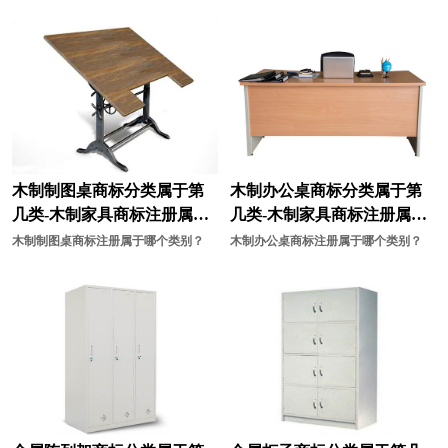
材料商标注册
宠物用品商标注册
床上用品商标注册
茶具商标注册
厨具商标注册
电子产品商标注册
灯商标注册
店商标注册
电动工具商标注册
电池商标注册
木制制图桌商标分类属于第
木制办公桌商标分类属于第
几类-木制家具商标注册属于
几类-木制家具商标注册属于
服装商标注册
罐头商标注册
哪一类？
哪一类？
木制制图桌商标注册属于哪个类别？
木制办公桌商标注册属于哪个类别？
糕点商标注册
干果商标注册
果汁商标注册
公司商标注册
工业机器商标注册
工具商标注册
海鲜商标注册
航空航天装备商标注册
花商标注册
行业商标注册