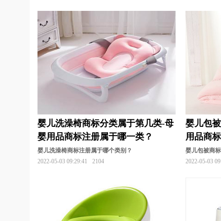
航空航天装备商标注册
花商标注册
耗材
教育商标注册
家具商标注册
建筑材料商
开关插座商标注册
卤味商标注册
面包商
农业商标注册
烹饪商标注册
培训商标注
肉菜商标注册
日用品商标注册
速冻食品
绳网袋篷商标注册
饰品商标注册
手套商
婴儿洗澡椅商标分类属于第几类-母
婴儿包被
糖果商标注册
卫生商标注册
玩具商标注
婴用品商标注册属于哪一类？
用品商
香水商标注册
鞋商标注册
饮料商标注册
婴儿洗澡椅商标注册属于哪个类别？
婴儿包被商
2022-05-03 09:29:41
2104
2022-05-03 09
衣物商标注册
医疗器械商标注册
艺术商
药品商标注册
眼镜商标注册
仪表商标注
中药商标注册
珠宝首饰商标注册