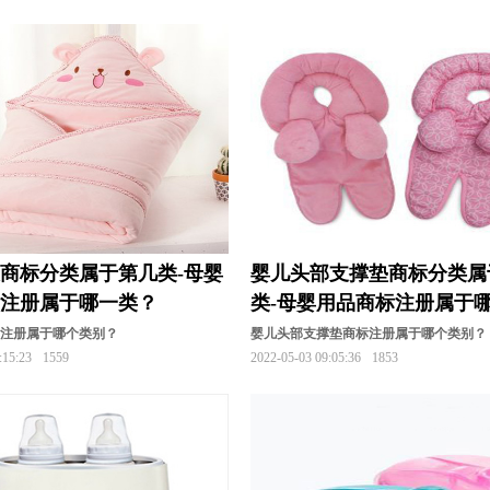
商标注册
化妆品商标注册
酒商标注册
机械商标
标注册
家电商标注册
机器人商标注册
建筑商标
标注册
米商标注册
面粉商标注册
帽商标注册
册
皮具商标注册
清洁商标注册
器商标注册
商标注册
食品商标注册
水果商标注册
商标分类
标注册
手机商标注册
摄影器材商标注册
手表商
商标分类属于第几类-母婴
婴儿头部支撑垫商标分类属
册
袜商标注册
文具商标注册
卫浴商标注册
标注册属于哪一类？
类-母婴用品商标注册属于
营养品商标注册
鱼商标注册
医疗商标注册
标注册属于哪个类别？
婴儿头部支撑垫商标注册属于哪个类别？
:15:23
1559
2022-05-03 09:05:36
1853
标注册
娱乐商标注册
腌菜商标注册
烟草商标注
册
游戏商标注册
装饰商标注册
咨询商标注册