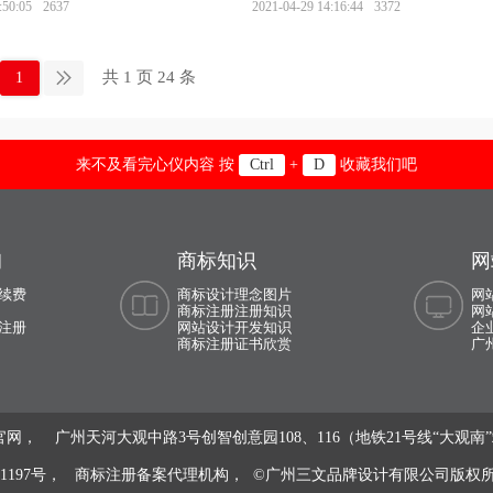
:50:05
2637
2021-04-29 14:16:44
3372
共 1 页 24 条
1
来不及看完心仪内容 按
+
收藏我们吧
Ctrl
D
询
商标知识
网
续费
商标设计理念图片
网
商标注册注册知识
网
注册
网站设计开发知识
企
商标注册证书欣赏
广
网， 广州天河大观中路3号创智创意园108、116（地铁21号线“大观南
01197号，
商标注册备案代理机构， ©广州三文品牌设计有限公司版权