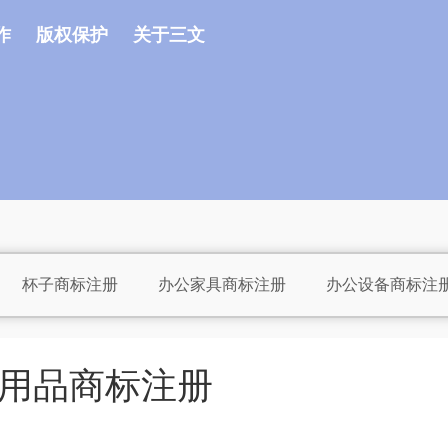
作
版权保护
关于三文
杯子商标注册
办公家具商标注册
办公设备商标注
注册
床上用品商标注册
茶具商标注册
厨具商标
池商标注册
服装商标注册
干果商标注册
果汁商
用品商标注册
标注册
公司商标注册
海鲜商标注册
行业商标注