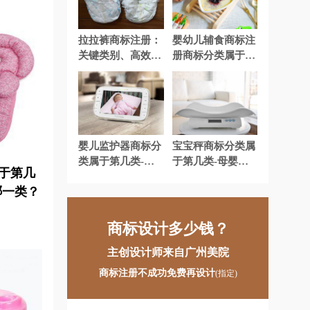
注册
计商标注册
家居商标注册
注册
咖啡商标注册
拉拉裤商标注册：
婴幼儿辅食商标注
关键类别、高效流
册商标分类属于第
奶茶商标注册
能源商标注册
程与超值费用全解
几类-婴儿食品商
析
标注册属于哪一
汽车配件商标注册
肉商标注册
类？
食用油商标注册
水商标注册
婴儿监护器商标分
宝宝秤商标分类属
标注册
调味品商标注册
类属于第几类-婴
于第几类-母婴用
于第几
儿监视器商标注册
品商标注册属于哪
橡胶商标注册
靴商标注册
哪一类？
属于哪一类？
一类？
运动商标注册
运动器材商标注册
商标设计多少钱？
册
乐器商标注册
油漆商标注册
主创设计师来自广州美院
枕头商标注册
纸制品商标注册
商标注册不成功免费再设计
(指定)