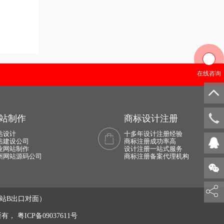
在线咨询
站制作
商标设计注册
站设计
十多年设计注册经验
135 0
站建设公司
商标注册成功率高
业网站制作
设计注册一站式服务
州网站源码公司
商标注册备案代理机构
”站B出口对面）
所有，
粤ICP备09037611号