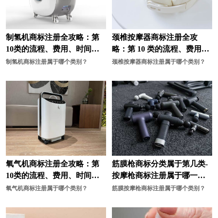
帽商标注册
奶茶商标注册
能源商标注册
农业商标注册
制氢机商标注册全攻略：第
颈椎按摩器商标注册全攻
烹饪商标注册
培训商标注册
10类的流程、费用、时间、
略：第 10 类的流程、费用、
资料与有效期
时间、资料与有效期
皮具商标注册
清洁商标注册
制氢机商标注册属于哪个类别？
颈椎按摩器商标注册属于哪个类别？
器商标注册
汽车配件商标注册
肉菜商标注册
肉商标注册
日用品商标注册
速冻食品商标注册
水果商标注册
食品商标注册
氧气机商标注册全攻略：第
筋膜枪商标分类属于第几类-
商标分类
食用油商标注册
10类的流程、费用、时间、
按摩枪商标注册属于哪一
水商标注册
绳网袋篷商标注册
资料与有效期
类？
氧气机商标注册属于哪个类别？
筋膜按摩枪商标注册属于哪个类别？
饰品商标注册
手套商标注册