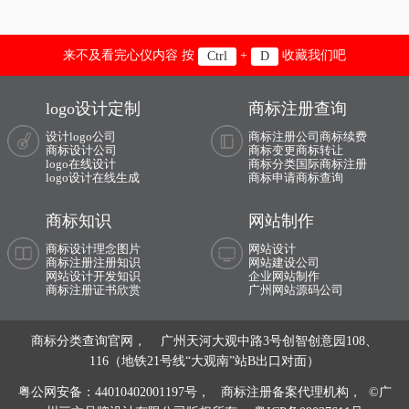
来不及看完心仪内容 按
+
收藏我们吧
Ctrl
D
logo设计定制
商标注册查询
设计logo公司
商标注册公司
商标续费
商标设计公司
商标变更
商标转让
logo在线设计
商标分类
国际商标注册
logo设计在线生成
商标申请
商标查询
商标知识
网站制作
商标设计理念图片
网站设计
商标注册注册知识
网站建设公司
网站设计开发知识
企业网站制作
商标注册证书欣赏
广州网站源码公司
商标分类查询官网， 广州天河大观中路3号创智创意园108、
116（地铁21号线“大观南”站B出口对面）
粤公网安备：44010402001197号，
商标注册备案代理机构， ©广