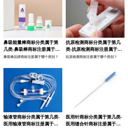
手机商标注册
摄影器材商标注册
手表商标注册
调味品商标注册
糖果商标注册
卫生商标注册
玩具商标注册
袜商标注册
鼻吸能量棒商标分类属于第
抗原检测商标分类属于第几
几类-鼻吸棒商标注册属于哪
类-抗原检测商标注册属于哪
文具商标注册
卫浴商标注册
一类？
一类？
鼻吸棒品牌商标注册属于哪个类别？
抗原检测商标注册属于哪个类别？
橡胶商标注册
靴商标注册
香水商标注册
鞋商标注册
饮料商标注册
营养品商标注册
鱼商标注册
运动商标注册
运动器材商标注册
衣物商标注册
输液管商标分类属于第几类-
医用针商标分类属于第几类-
医用输液管商标注册属于哪
医用缝合针商标注册属于哪
艺术商标注册
娱乐商标注册