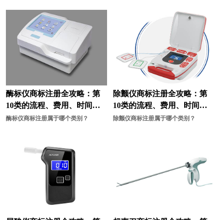
材料商标注册
车商标注册
宠物用品商标注册
床上用品商标注册
茶具商标注册
厨具商标注册
电子产品商标注册
灯商标注册
店商标注册
电动工具商标注册
酶标仪商标注册全攻略：第
除颤仪商标注册全攻略：第
10类的流程、费用、时间、
10类的流程、费用、时间、
电池商标注册
服装商标注册
资料与有效期
资料与有效期
酶标仪商标注册属于哪个类别？
除颤仪商标注册属于哪个类别？
干果商标注册
果汁商标注册
罐头商标注册
糕点商标注册
工具商标注册
公司商标注册
工业机器商标注册
海鲜商标注册
行业商标注册
化学商标注册