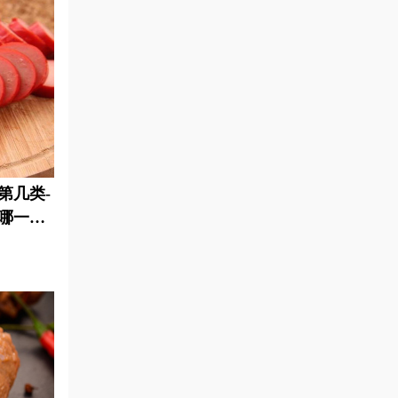
第几类-
哪一