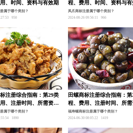
费用、时间、资料与有效期
程、费用、时间、资料与有
册
娱乐商标注册
医疗商标注册
运动商标注册
注册属于哪个类别？
凤爪商标注册属于哪个类别？
:27:53
950
2024-08-26 09:56:11
966
标注册
烟草商标注册
乐器商标注册
油漆商标注
标注册
咨询商标注册
装饰商标注册
枕头商标注
标注册综合指南：第29类
田螺商标注册综合指南：第2
费用、注册时间、所需资
程、费用、注册时间、所需
效期
有效期
注册属于哪个类别？
福寿螺商标注册属于哪个类别？
:55:54
1890
2024-06-30 08:05:22
1419