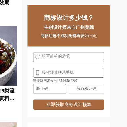
效期
间、资料与有效期
间、资料与有效期
衣物商标注册
运动器材商标注册
商标设计多少钱？
册
药品商标注册
仪表商标注册
主创设计师来自广州美院
册
纸制品商标注册
中药商标注册
商标注册不成功免费再设计
(指定)
请接听回复来电135 0150 2207
获取验证码
9类流
资料、
立即获取商标设计预算