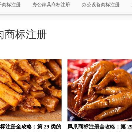
子商标注册
办公家具商标注册
办公设备商标注册
注册
床上用品商标注册
茶具商标注册
厨具商标
册
电池商标注册
服装商标注册
罐头商标注册
肉商标注册
标注册
工具商标注册
海鲜商标注册
航空航天装
册
化妆品商标注册
酒商标注册
计商标注册
标注册
家电商标注册
机器人商标注册
建筑商标
标注册
面粉商标注册
米商标注册
帽商标注册
册
皮具商标注册
清洁商标注册
器商标注册
册
速冻食品商标注册
水果商标注册
食品商标注
册
手表商标注册
摄影器材商标注册
调味品商标
标注册全攻略：第 29 类的
凤爪商标注册全攻略：第 29
卫浴商标注册
橡胶商标注册
靴商标注册
香