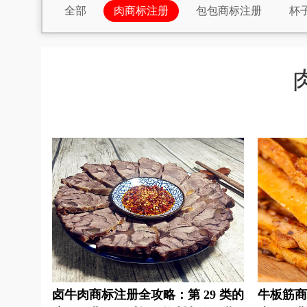
全部
肉商标注册
包包商标注册
杯
车商标注册
材料商标注册
宠物用品商标
灯商标注册
店商标注册
电动工具商标注
果汁商标注册
公司商标注册
工业机器商
行业商标注册
化学商标注册
耗材商标注
教育商标注册
家具商标注册
建筑材料商
开关插座商标注册
卤味商标注册
面包商
农业商标注册
培训商标注册
烹饪商标注
日用品商标注册
商标分类
食用油商标注
饰品商标注册
手套商标注册
手机商标注
卤牛肉商标注册全攻略：第 29 类的
牛板筋商
卫生商标注册
袜商标注册
文具商标注册