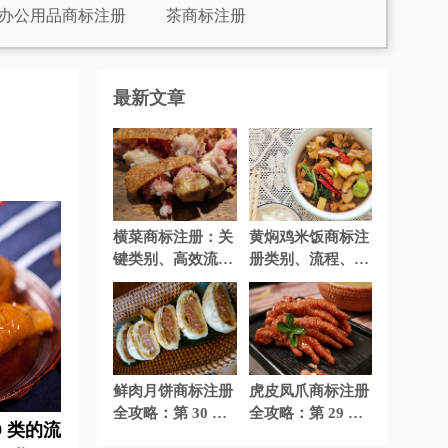
办公用品商标注册
茶商标注册
注册
电子产品商标注册
最新文章
糕点商标注册
干果商标注册
备商标注册
花商标注册
机械商标注册
家居商标注册
注册
咖啡商标注册
横菜商标注册：关
黄焖鸡米饭商标注
键类别、高效流程
册类别、流程、费
奶茶商标注册
能源商标注册
与超值费用全解析
用详解全攻略
汽车配件商标注册
肉菜商标注册
册
水商标注册
绳网袋篷商标注册
鲜肉月饼商标注册
虎皮凤爪商标注册
注册
糖果商标注册
玩具商标注册
全攻略：第 30 类
全攻略：第 29 类
 类的流
的流程、费用、时
的流程、费用、时
水商标注册
鞋商标注册