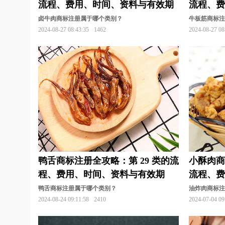
流程、费用、时间、资料与有效期
流程、
饮料商标注册
营养品商标注册
鱼商标注
卤牛肉商标注册属于哪个类别？
牛板筋商标
2024-08-27 08:43:35
1462
2024-08-27 08
医疗器械商标注册
艺术商标注册
腌菜商
眼镜商标注册
游戏商标注册
婴儿用品商
珠宝首饰商标注册
鸭舌商标注册全攻略：第 29 类的流
小酥肉商
程、费用、时间、资料与有效期
流程、
料、有
鸭舌商标注册属于哪个类别？
油炸肉商标
2024-08-24 09:11:58
2410
2024-07-04 09