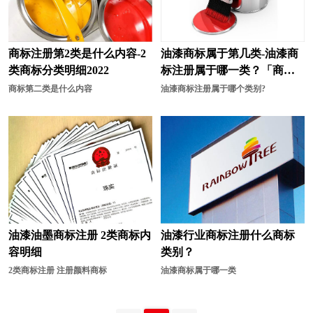
帽商标注册
奶茶商标注册
能源商标注册
农业商标注册
商标注册第2类是什么内容-2
油漆商标属于第几类-油漆商
烹饪商标注册
培训商标注册
类商标分类明细2022
标注册属于哪一类？「商标
分类」
皮具商标注册
清洁商标注册
商标第二类是什么内容
油漆商标注册属于哪个类别?
器商标注册
汽车配件商标注册
肉商标注册
肉菜商标注册
日用品商标注册
速冻食品商标注册
食品商标注册
水果商标注册
油漆油墨商标注册 2类商标内
油漆行业商标注册什么商标
商标分类
食用油商标注册
容明细
类别？
水商标注册
绳网袋篷商标注册
2类商标注册 注册颜料商标
油漆商标属于哪一类
饰品商标注册
手套商标注册