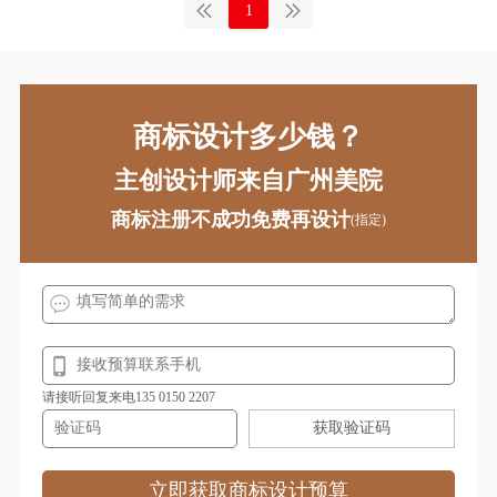
1
手机商标注册
摄影器材商标注册
手表商标注册
调味品商标注册
糖果商标注册
卫生商标注册
商标设计多少钱？
玩具商标注册
袜商标注册
主创设计师来自广州美院
文具商标注册
卫浴商标注册
商标注册不成功免费再设计
(指定)
橡胶商标注册
靴商标注册
香水商标注册
鞋商标注册
饮料商标注册
营养品商标注册
鱼商标注册
医疗商标注册
请接听回复来电135 0150 2207
获取验证码
运动商标注册
运动器材商标注册
衣物商标注册
医疗器械商标注册
立即获取商标设计预算