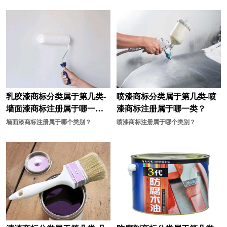
材料商标注册
车商标注册
宠物用品商标注册
床上用品商标注册
茶具商标注册
厨具商标注册
灯商标注册
店商标注册
电子产品商标注册
电动工具商标注册
乳胶漆商标分类属于第几类-
喷漆商标分类属于第几类-喷
墙面漆商标注册属于哪一
漆商标注册属于哪一类？
电池商标注册
服装商标注册
类？
墙面漆商标注册属于哪个类别？
喷漆商标注册属于哪个类别？
干果商标注册
果汁商标注册
罐头商标注册
糕点商标注册
工业机器商标注册
工具商标注册
公司商标注册
海鲜商标注册
行业商标注册
化学商标注册