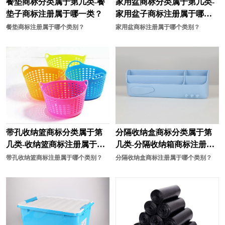
餐垫商标分类属于第几类-餐
家用盆商标分类属于第几类-
垫子商标注册属于哪一类？
家用盆子商标注册属于哪一
航空航天装备商标注册
花商标注册
类？
餐垫商标注册属于哪个类别？
家用盆商标注册属于哪个类别？
耗材商标注册
化妆品商标注册
酒商标注册
机械商标注册
计商标注册
教育商标注册
家具商标注册
建筑材料商标注册
家电商标注册
机器人商标注册
带孔收纳篮商标分类属于第
分隔收纳盒商标分类属于第
建筑商标注册
咖啡商标注册
几类-收纳篮商标注册属于哪
几类-分隔收纳箱商标注册属
一类？
于哪一类？
带孔收纳篮商标注册属于哪个类别？
分隔收纳盒商标注册属于哪个类别？
开关插座商标注册
卤味商标注册
面包商标注册
米商标注册
面粉商标注册
帽商标注册