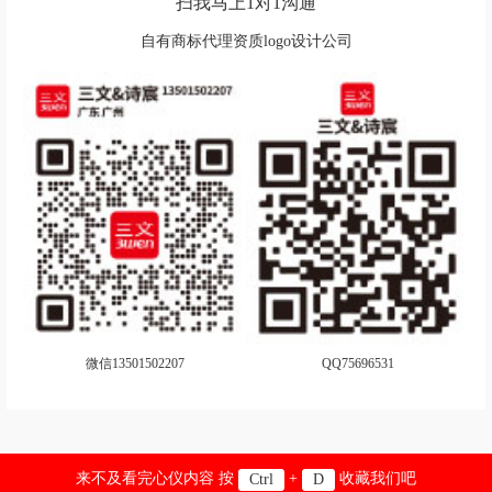
扫我马上1对1沟通
自有商标代理资质logo设计公司
微信13501502207
QQ75696531
来不及看完心仪内容 按
+
收藏我们吧
Ctrl
D