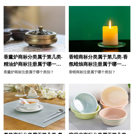
材料商标注册
车商标注册
宠物用品商标注册
床上用品商标注册
茶具商标注册
厨具商标注册
灯商标注册
店商标注册
电子产品商标注册
电动工具商标注册
香薰炉商标分类属于第几类-
香蜡商标分类属于第几类-香
精油炉商标注册属于哪一
氛蜡烛商标注册属于哪一
电池商标注册
服装商标注册
类？
类？
香薰炉商标注册属于哪个类别？
香蜡商标注册属于哪个类别？
干果商标注册
果汁商标注册
罐头商标注册
糕点商标注册
工业机器商标注册
工具商标注册
公司商标注册
海鲜商标注册
行业商标注册
化学商标注册