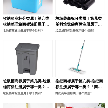
奶茶商标注册
能源商标注册
农业商标注册
烹饪商标注册
收纳箱商标分类属于第几类-
垃圾袋商标分类属于第几类-
培训商标注册
皮具商标注册
收纳整理箱商标注册属于哪
塑料垃圾袋商标注册属于哪
一类？
一类？
清洁商标注册
器商标注册
收纳箱商标注册属于哪个类别？
垃圾袋商标注册属于哪个类别?
汽车配件商标注册
肉商标注册
肉菜商标注册
日用品商标注册
速冻食品商标注册
水果商标注册
食品商标注册
商标分类
垃圾桶商标属于第几类-垃圾
拖把商标属于第几类-拖把商
食用油商标注册
水商标注册
桶商标注册属于哪一类？
标注册属于哪一类？「商标
绳网袋篷商标注册
饰品商标注册
「商标分类」
分类」
垃圾桶商标注册属于哪个类别?
拖把商标注册属于哪个类别?
手套商标注册
手机商标注册