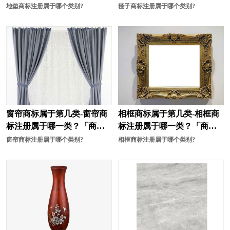
分类」
分类」
地垫商标注册属于哪个类别?
毯子商标注册属于哪个类别?
娱乐商标注册
腌菜商标注册
烟草商标注册
乐器商标注册
油漆商标注册
药品商标注册
眼镜商标注册
仪表商标注册
游戏商标注册
婴儿用品商标注册
窗帘商标属于第几类-窗帘商
相框商标属于第几类-相框商
装饰商标注册
咨询商标注册
标注册属于哪一类？「商标
标注册属于哪一类？「商标
分类」
分类」
窗帘商标注册属于哪个类别?
相框商标注册属于哪个类别?
枕头商标注册
纸制品商标注册
中药商标注册
珠宝首饰商标注册