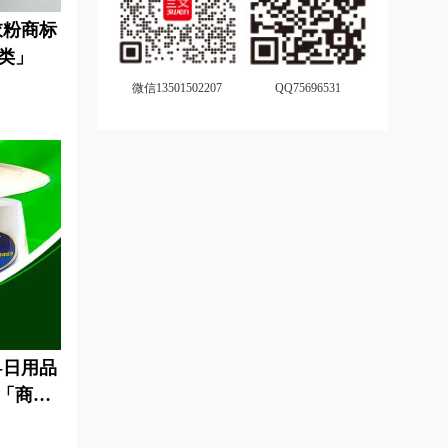
衣粉商标
类」
微信13501502207
QQ75696531
-日用品
「商标