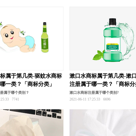
册
化妆品商标注册
酒商标注册
机械商标注册
标注册
家电商标注册
机器人商标注册
建筑商标
标注册
面粉商标注册
米商标注册
帽商标注册
册
皮具商标注册
清洁商标注册
器商标注册
速冻食品商标注册
食品商标注册
水果商标注册
册
手表商标注册
摄影器材商标注册
调味品商标
标属于第几类-驱蚊水商标
漱口水商标属于第几类-漱
卫浴商标注册
橡胶商标注册
靴商标注册
香
于哪一类？「商标分类」
注册属于哪一类？「商标分
册
娱乐商标注册
医疗商标注册
运动商标注册
注册属于哪个类别？
漱口水商标注册属于哪个类别?
:25:33
7741
2021-06-11 17:25:33
6696
标注册
烟草商标注册
乐器商标注册
油漆商标注
标注册
咨询商标注册
装饰商标注册
枕头商标注