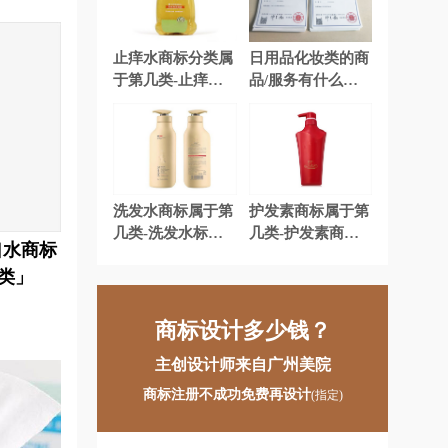
计商标注册
家居商标注册
注册
咖啡商标注册
止痒水商标分类属
日用品化妆类的商
于第几类-止痒消
品/服务有什么？
奶茶商标注册
能源商标注册
炎水商标注册属于
日用品化妆类的商
哪一类？
品或服务怎样查
汽车配件商标注册
肉商标注册
询?
水商标注册
绳网袋篷商标注册
洗发水商标属于第
护发素商标属于第
注册
糖果商标注册
玩具商标注册
几类-洗发水标注
几类-护发素商标
口水商标
册属于哪一类？
注册属于哪一类？
水商标注册
鞋商标注册
类」
「商标分类」
「商标分类」
运动器材商标注册
衣物商标注册
商标设计多少钱？
册
药品商标注册
仪表商标注册
主创设计师来自广州美院
册
纸制品商标注册
中药商标注册
商标注册不成功免费再设计
(指定)