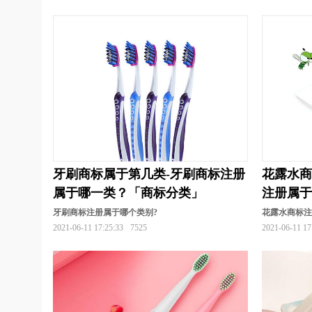
行业商标注册
化学商标注册
耗材商标注
教育商标注册
家具商标注册
建筑材料商
开关插座商标注册
卤味商标注册
面包商
农业商标注册
培训商标注册
烹饪商标注
肉菜商标注册
商标分类
食用油商标注册
饰品商标注册
手套商标注册
手机商标注
牙刷商标属于第几类-牙刷商标注册
花露水商
卫生商标注册
袜商标注册
文具商标注册
属于哪一类？「商标分类」
注册属
饮料商标注册
营养品商标注册
鱼商标注
牙刷商标注册属于哪个类别?
花露水商标
2021-06-11 17:25:33
7525
2021-06-11 17
医疗器械商标注册
艺术商标注册
腌菜商
眼镜商标注册
游戏商标注册
婴儿用品商
珠宝首饰商标注册