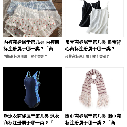
手表商标注册
摄影器材商标注册
调味品商标注册
糖果商标注册
卫生商标注册
玩具商标注册
袜商标注册
文具商标注册
内裤商标属于第几类-内裤商
吊带商标属于第几类-吊带背
标注册属于哪一类？「商标
心商标注册属于哪一类？
卫浴商标注册
橡胶商标注册
分类」
「商标分类」
内裤商标注册属于哪个类别？
吊带商标注册属于哪个类别？
靴商标注册
香水商标注册
鞋商标注册
营养品商标注册
鱼商标注册
饮料商标注册
娱乐商标注册
医疗商标注册
运动商标注册
运动器材商标注册
游泳衣商标属于第几类-泳衣
围巾商标属于第几类-围巾商
商标注册属于哪一类？「商
标注册属于哪一类？「商标
衣物商标注册
医疗器械商标注册