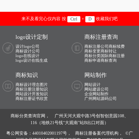
来不及看完心仪内容 按
+
收藏我们吧
Ctrl
D
logo设计定制
商标注册查询
设计logo公司
商标注册公司
商标续费
商标设计公司
商标变更
商标转让
logo在线设计
商标分类
国际商标注册
logo设计在线生成
商标申请
商标查询
商标知识
网站制作
商标设计理念图片
网站设计
商标注册注册知识
网站建设公司
网站设计开发知识
企业网站制作
商标注册证书欣赏
广州网站源码公司
商标分类查询官网， 广州天河大观中路3号创智创意园108、
116（地铁21号线“大观南”站B出口对面）
粤公网安备：44010402001197号，
商标注册备案代理机构， ©广