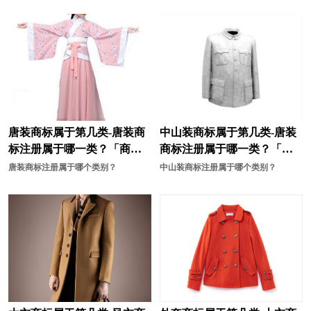
车商标注册
材料商标注册
宠物用品商标注册
床上用品商标注册
茶具商标注册
厨具商标注册
电子产品商标注册
灯商标注册
店商标注册
电动工具商标注册
唐装商标属于第几类-唐装商
中山装商标属于第几类-唐装
标注册属于哪一类？「商标
商标注册属于哪一类？「商
电池商标注册
罐头商标注册
分类」
标分类」
唐装商标注册属于哪个类别？
中山装商标注册属于哪个类别？
糕点商标注册
干果商标注册
果汁商标注册
工业机器商标注册
工具商标注册
公司商标注册
海鲜商标注册
航空航天装备商标注册
花商标注册
行业商标注册