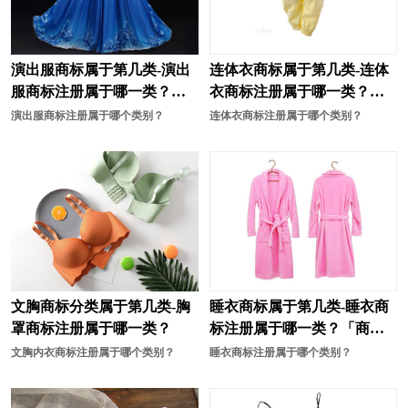
奶茶商标注册
能源商标注册
农业商标注册
烹饪商标注册
演出服商标属于第几类-演出
连体衣商标属于第几类-连体
培训商标注册
皮具商标注册
服商标注册属于哪一类？
衣商标注册属于哪一类？
「商标分类」
「商标分类」
清洁商标注册
器商标注册
演出服商标注册属于哪个类别？
连体衣商标注册属于哪个类别？
汽车配件商标注册
肉商标注册
肉菜商标注册
日用品商标注册
食用油商标注册
速冻食品商标注册
水果商标注册
食品商标注册
文胸商标分类属于第几类-胸
睡衣商标属于第几类-睡衣商
商标分类
绳网袋篷商标注册
罩商标注册属于哪一类？
标注册属于哪一类？「商标
饰品商标注册
水商标注册
分类」
文胸内衣商标注册属于哪个类别？
睡衣商标注册属于哪个类别？
手套商标注册
手机商标注册