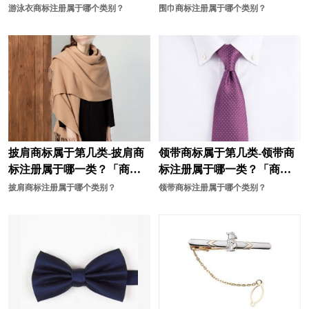
标分类」
分类」
游泳衣商标注册属于哪个类别？
围巾商标注册属于哪个类别？
艺术商标注册
腌菜商标注册
烟草商标注册
乐器商标注册
油漆商标注册
药品商标注册
眼镜商标注册
仪表商标注册
游戏商标注册
婴儿用品商标注册
披肩商标属于第几类-披肩商
领带商标属于第几类-领带商
咨询商标注册
装饰商标注册
标注册属于哪一类？「商标
标注册属于哪一类？「商标
分类」
分类」
披肩商标注册属于哪个类别？
领带商标注册属于哪个类别？
枕头商标注册
纸制品商标注册
中药商标注册
珠宝首饰商标注册