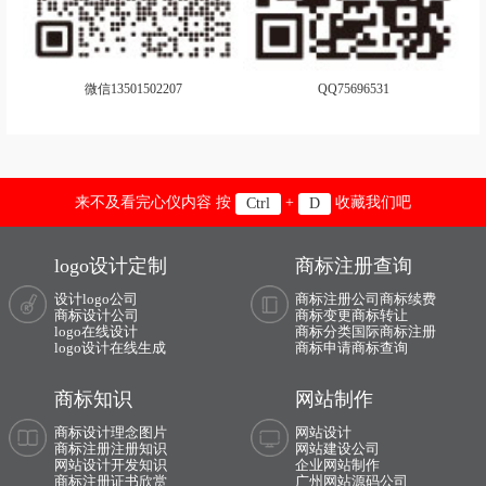
手表商标注册
摄影器材商标注册
糖果商标注册
调味品商标注册
微信13501502207
QQ75696531
卫生商标注册
玩具商标注册
袜商标注册
文具商标注册
卫浴商标注册
橡胶商标注册
来不及看完心仪内容 按
+
收藏我们吧
Ctrl
D
靴商标注册
香水商标注册
logo设计定制
商标注册查询
鞋商标注册
饮料商标注册
设计logo公司
商标注册公司
商标续费
商标设计公司
商标变更
商标转让
logo在线设计
商标分类
国际商标注册
营养品商标注册
鱼商标注册
logo设计在线生成
商标申请
商标查询
艺术商标注册
娱乐商标注册
商标知识
网站制作
医疗商标注册
运动商标注册
商标设计理念图片
网站设计
商标注册注册知识
网站建设公司
网站设计开发知识
企业网站制作
衣物商标注册
运动器材商标注册
商标注册证书欣赏
广州网站源码公司