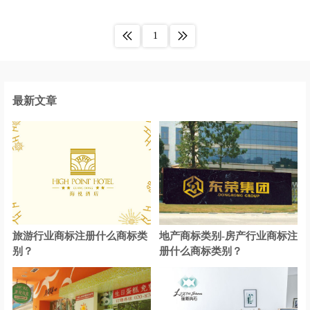
材料商标注册
车商标注册
1
宠物用品商标注册
床上用品商标注册
茶具商标注册
厨具商标注册
电子产品商标注册
店商标注册
最新文章
灯商标注册
电动工具商标注册
电池商标注册
服装商标注册
果汁商标注册
罐头商标注册
糕点商标注册
干果商标注册
旅游行业商标注册什么商标类
地产商标类别-房产行业商标注
公司商标注册
工业机器商标注册
别？
册什么商标类别？
工具商标注册
海鲜商标注册
航空航天装备商标注册
花商标注册