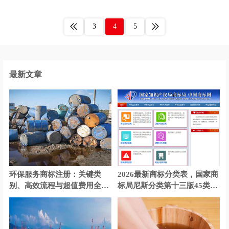
材料商标注册
宠物用品商标注册
3
4
5
床上用品商标注册
茶具商标注册
厨具商标注册
电子产品商标注册
灯商标注册
店商标注册
最新文章
电动工具商标注册
电池商标注册
服装商标注册
糕点商标注册
干果商标注册
果汁商标注册
罐头商标注册
工业机器商标注册
环保服务商标注册：关键类
2026最新商标分类表，国家商
工具商标注册
公司商标注册
别、高效流程与超值费用全解
标局尼斯分类第十三版45类别
析
明细
海鲜商标注册
花商标注册
行业商标注册
化学商标注册