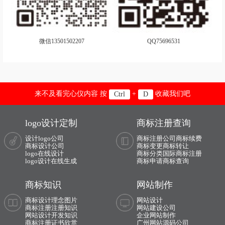
手表商标注册
调味品商标注册
糖果商标注册
卫生商标注册
微信13501502207
QQ75696531
玩具商标注册
袜商标注册
文具商标注册
卫浴商标注册
橡胶商标注册
靴商标注册
来不及看完心仪内容 按
+
收藏我们吧
Ctrl
D
香水商标注册
鞋商标注册
logo设计定制
商标注册查询
鱼商标注册
饮料商标注册
设计logo公司
商标注册公司
商标续费
商标设计公司
商标变更
商标转让
logo在线设计
商标分类
国际商标注册
营养品商标注册
娱乐商标注册
logo设计在线生成
商标申请
商标查询
医疗商标注册
运动商标注册
商标知识
网站制作
运动器材商标注册
衣物商标注册
商标设计理念图片
网站设计
商标注册注册知识
网站建设公司
网站设计开发知识
企业网站制作
医疗器械商标注册
艺术商标注册
商标注册证书欣赏
广州网站源码公司