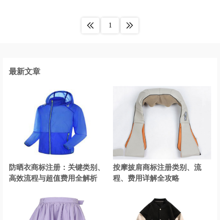
车商标注册
材料商标注册
1
宠物用品商标注册
床上用品商标注册
茶具商标注册
厨具商标注册
电子产品商标注册
店商标注册
最新文章
灯商标注册
电动工具商标注册
电池商标注册
服装商标注册
糕点商标注册
干果商标注册
果汁商标注册
罐头商标注册
防晒衣商标注册：关键类别、
按摩披肩商标注册类别、流
工业机器商标注册
工具商标注册
高效流程与超值费用全解析
程、费用详解全攻略
公司商标注册
海鲜商标注册
花商标注册
行业商标注册