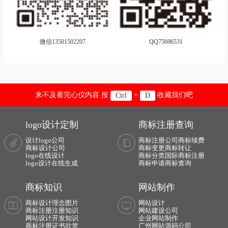
手机商标注册
摄影器材商标注册
手表商标注册
调味品商标注册
微信13501502207
QQ75696531
糖果商标注册
卫生商标注册
玩具商标注册
袜商标注册
文具商标注册
卫浴商标注册
来不及看完心仪内容 按
+
收藏我们吧
Ctrl
D
橡胶商标注册
靴商标注册
logo设计定制
商标注册查询
香水商标注册
鞋商标注册
设计logo公司
商标注册公司
商标续费
商标设计公司
商标变更
商标转让
logo在线设计
商标分类
国际商标注册
鱼商标注册
饮料商标注册
logo设计在线生成
商标申请
商标查询
营养品商标注册
娱乐商标注册
商标知识
网站制作
医疗商标注册
运动商标注册
商标设计理念图片
网站设计
商标注册注册知识
网站建设公司
网站设计开发知识
企业网站制作
运动器材商标注册
医疗器械商标注册
商标注册证书欣赏
广州网站源码公司